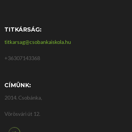
TITKÁRSÁG:
titkarsag@csobankaiskola.hu
+36307143368
CÍMÜNK:
2014. Csobánka,
Vörösvári út 12.