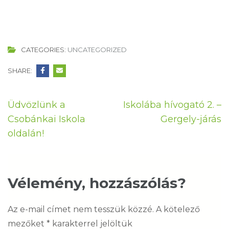
CATEGORIES:
UNCATEGORIZED
SHARE:
Bejegyzés
Üdvözlünk a
Iskolába hívogató 2. –
navigáció
Csobánkai Iskola
Gergely-járás
oldalán!
Vélemény, hozzászólás?
Az e-mail címet nem tesszük közzé.
A kötelező
mezőket
*
karakterrel jelöltük