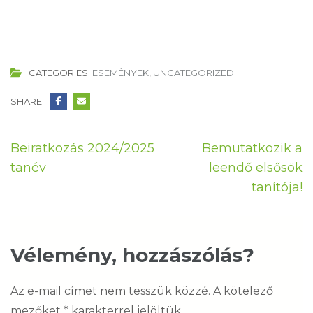
CATEGORIES:
ESEMÉNYEK
,
UNCATEGORIZED
SHARE:
Bejegyzés
Beiratkozás 2024/2025
Bemutatkozik a
navigáció
tanév
leendő elsősök
tanítója!
Vélemény, hozzászólás?
Az e-mail címet nem tesszük közzé.
A kötelező
mezőket
*
karakterrel jelöltük