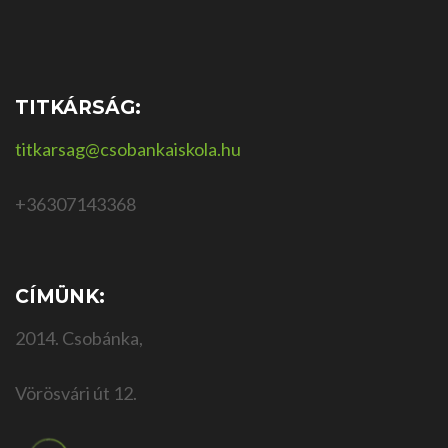
TITKÁRSÁG:
titkarsag@csobankaiskola.hu
+36307143368
CÍMÜNK:
2014. Csobánka,
Vörösvári út 12.