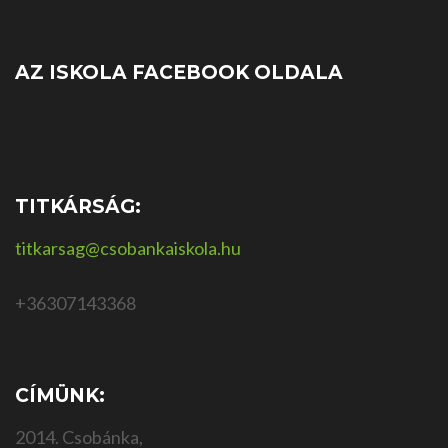
AZ ISKOLA FACEBOOK OLDALA
TITKÁRSÁG:
titkarsag@csobankaiskola.hu
+36307143368
CÍMÜNK:
2014. Csobánka,