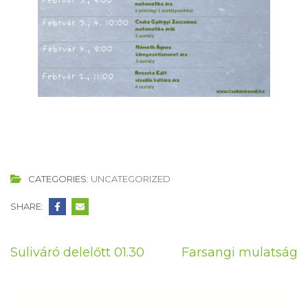
CATEGORIES:
UNCATEGORIZED
SHARE:
Bejegyzés
Suliváró delelőtt 01.30
Farsangi mulatság
navigáció